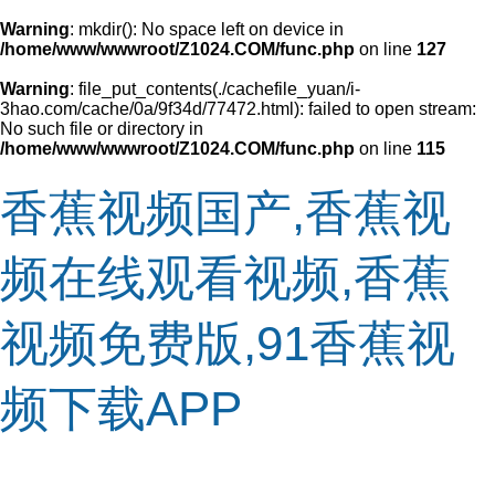
Warning
: mkdir(): No space left on device in
/home/www/wwwroot/Z1024.COM/func.php
on line
127
Warning
: file_put_contents(./cachefile_yuan/i-
3hao.com/cache/0a/9f34d/77472.html): failed to open stream:
No such file or directory in
/home/www/wwwroot/Z1024.COM/func.php
on line
115
香蕉视频国产,香蕉视
频在线观看视频,香蕉
视频免费版,91香蕉视
频下载APP