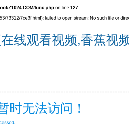
oot/Z1024.COM/func.php
on line
127
3/73312/7ce3f.html): failed to open stream: No such file or dire
在线观看视频,香蕉视频
暂时无法访问！
ccessed.