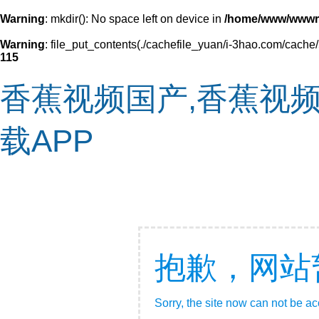
Warning
: mkdir(): No space left on device in
/home/www/wwwr
Warning
: file_put_contents(./cachefile_yuan/i-3hao.com/cache/5
115
香蕉视频国产,香蕉视频
载APP
抱歉，网站
Sorry, the site now can not be a