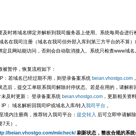
要及时将域名绑定并解析到我司服务器上使用。系统每周会进行
确保域名在我司注册（域名在我司但外部入库到第三方平台的不算
绑定且网站能访问，否则会自动取消接入。系统只检查www域名,
致被暂停，恢复流程如下：
外IP：若域名已经过期不用，则登录备案系统
beian.vhostgo.com
状态后，提交工单联系我司解除封停状态。若是在用的，请解析回
异常未及时更新： 登录备案系统
beian.vhostgo.com
，更新相关资
 IP： 域名解析回我司IP或域名入库/转入
我司平台
。
移至境内注册商，推荐转入我司平台：
提交转入
后可立即申请解除
要7天）。
tp://beian.vhostgo.com/miicheck/
刷新状态，整改合规的系统