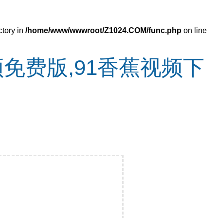
ctory in
/home/www/wwwroot/Z1024.COM/func.php
on line
免费版,91香蕉视频下