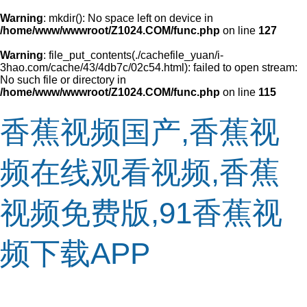
Warning
: mkdir(): No space left on device in
/home/www/wwwroot/Z1024.COM/func.php
on line
127
Warning
: file_put_contents(./cachefile_yuan/i-
3hao.com/cache/43/4db7c/02c54.html): failed to open stream:
No such file or directory in
/home/www/wwwroot/Z1024.COM/func.php
on line
115
香蕉视频国产,香蕉视
频在线观看视频,香蕉
视频免费版,91香蕉视
频下载APP