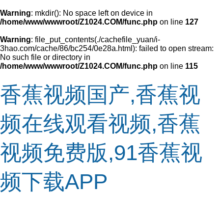
Warning
: mkdir(): No space left on device in
/home/www/wwwroot/Z1024.COM/func.php
on line
127
Warning
: file_put_contents(./cachefile_yuan/i-
3hao.com/cache/86/bc254/0e28a.html): failed to open stream:
No such file or directory in
/home/www/wwwroot/Z1024.COM/func.php
on line
115
香蕉视频国产,香蕉视
频在线观看视频,香蕉
视频免费版,91香蕉视
频下载APP