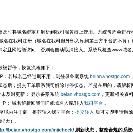
要及时将域名绑定并解析到我司服务器上使用。系统每周会进行
确保域名在我司注册（域名在我司但外部入库到第三方平台的不算
绑定且网站能访问，否则会自动取消接入。系统只检查www域名,
致被暂停，恢复流程如下：
外IP：若域名已经过期不用，则登录备案系统
beian.vhostgo.com
状态后，提交工单联系我司解除封停状态。若是在用的，请解析回
异常未及时更新： 登录备案系统
beian.vhostgo.com
，更新相关资
 IP： 域名解析回我司IP或域名入库/转入
我司平台
。
移至境内注册商，推荐转入我司平台：
提交转入
后可立即申请解除
要7天）。
tp://beian.vhostgo.com/miicheck/
刷新状态，整改合规的系统