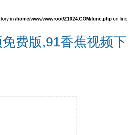
ctory in
/home/www/wwwroot/Z1024.COM/func.php
on line
免费版,91香蕉视频下