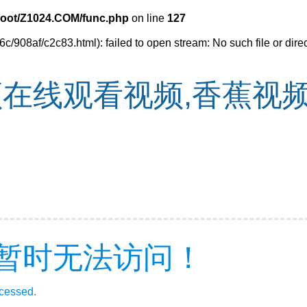
oot/Z1024.COM/func.php
on line
127
c/908af/c2c83.html): failed to open stream: No such file or dire
在线观看视频,香蕉视频
暂时无法访问！
ccessed.