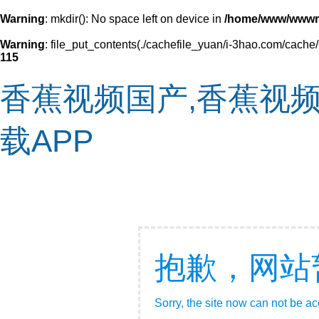
Warning
: mkdir(): No space left on device in
/home/www/wwwr
Warning
: file_put_contents(./cachefile_yuan/i-3hao.com/cache/6
115
香蕉视频国产,香蕉视频
载APP
抱歉，网站
Sorry, the site now can not be a