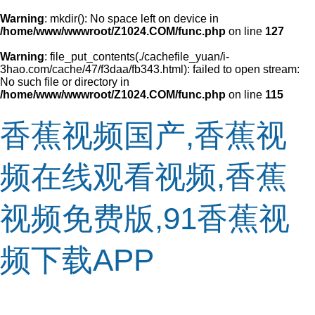
Warning
: mkdir(): No space left on device in
/home/www/wwwroot/Z1024.COM/func.php
on line
127
Warning
: file_put_contents(./cachefile_yuan/i-
3hao.com/cache/47/f3daa/fb343.html): failed to open stream:
No such file or directory in
/home/www/wwwroot/Z1024.COM/func.php
on line
115
香蕉视频国产,香蕉视
频在线观看视频,香蕉
视频免费版,91香蕉视
频下载APP