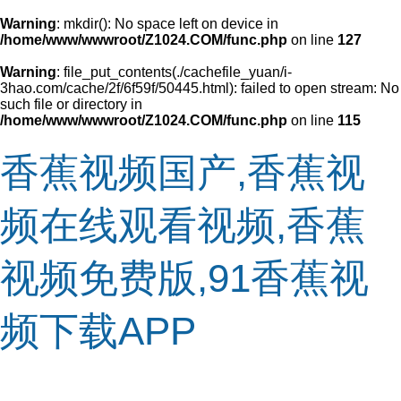
Warning
: mkdir(): No space left on device in
/home/www/wwwroot/Z1024.COM/func.php
on line
127
Warning
: file_put_contents(./cachefile_yuan/i-
3hao.com/cache/2f/6f59f/50445.html): failed to open stream: No
such file or directory in
/home/www/wwwroot/Z1024.COM/func.php
on line
115
香蕉视频国产,香蕉视
频在线观看视频,香蕉
视频免费版,91香蕉视
频下载APP